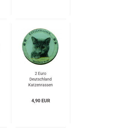
2 Euro
Deutschland
Katzenrassen
Russisch Blau mit
Gold und
4,90 EUR
Farbapplikation