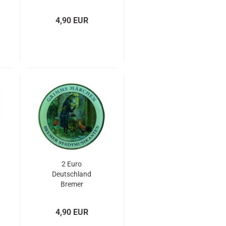
Weihnachten mit
Gold und
4,90 EUR
Farbapplikation
2 Euro
Deutschland
Bremer
Stadtmusikanten
mit Gold und
4,90 EUR
Farbapplikation