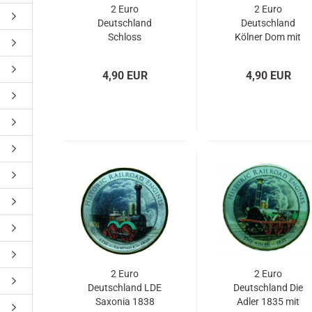
2 Euro
2 Euro
Deutschland
Deutschland
Schloss
Kölner Dom mit
Charlottenburg
Gold und
mit Gold und
Farbapplikation
4,90 EUR
4,90 EUR
Farbapplikation
2 Euro
2 Euro
Deutschland LDE
Deutschland Die
Saxonia 1838
Adler 1835 mit