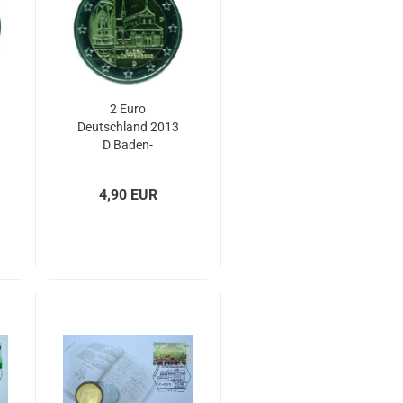
2 Euro
Deutschland 2013
D Baden-
Württemberg
Kloster
4,90 EUR
Maulbronn