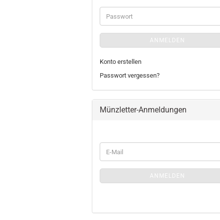
Adresse
Passwort
ANMELDEN
Konto erstellen
Passwort vergessen?
Münzletter-Anmeldungen
WEITER
E-
ZUR
Mail
MÜNZLETTER-
ANMELDUNGEN
ANMELDEN