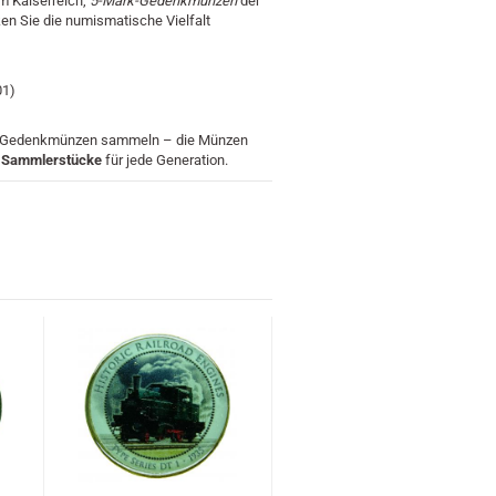
m Kaiserreich,
5-Mark-Gedenkmünzen
der
en Sie die numismatische Vielfalt
01)
rne Gedenkmünzen sammeln – die Münzen
e Sammlerstücke
für jede Generation.