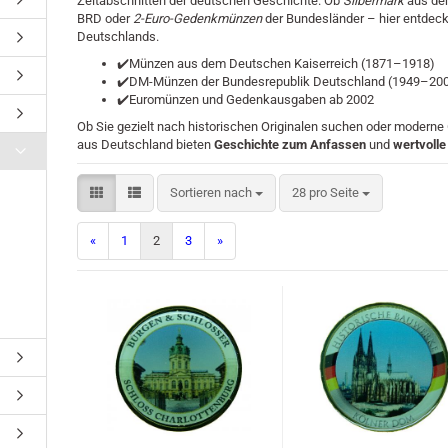
Zeitabschnitten der deutschen Geschichte. Ob
Silbermark
aus de
BRD oder
2-Euro-Gedenkmünzen
der Bundesländer – hier entdeck
Deutschlands.
✔️Münzen aus dem Deutschen Kaiserreich (1871–1918)
✔️DM-Münzen der Bundesrepublik Deutschland (1949–20
✔️Euromünzen und Gedenkausgaben ab 2002
Ob Sie gezielt nach historischen Originalen suchen oder mode
aus Deutschland bieten
Geschichte zum Anfassen
und
wertvoll
Sortieren nach
pro Seite
Sortieren nach
28 pro Seite
«
1
2
3
»