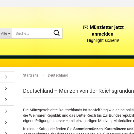
✉️ Münzletter jetzt
Suche...
Alle
anmelden
!
Highlight sichern!
KONTAKT
ÜBER UNS
»
Startseite
Deutschland
Deutschland – Münzen von der Reichsgründun
Die Münzgeschichte Deutschlands ist so vielfältig wie seine poli
die Weimarer Republik und das Dritte Reich bis zur Bundesrepubl
eigene Prägungen hervor – mit einzigartigen Motiven, Materialien
In dieser Kategorie finden Sie
Sammlermünzen, Kursmünzen und