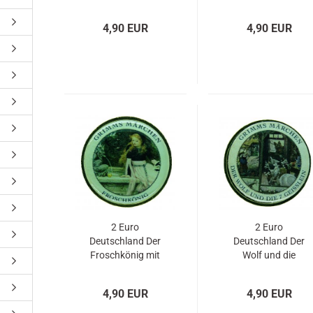
veredelt mit Gold
Gold und
und
Farbapplikation
4,90 EUR
4,90 EUR
Farbapplikation
2 Euro
2 Euro
Deutschland Der
Deutschland Der
Froschkönig mit
Wolf und die
Gold und
sieben Geißlein
Farbapplikation
mit Gold und
4,90 EUR
4,90 EUR
Farbapplikation