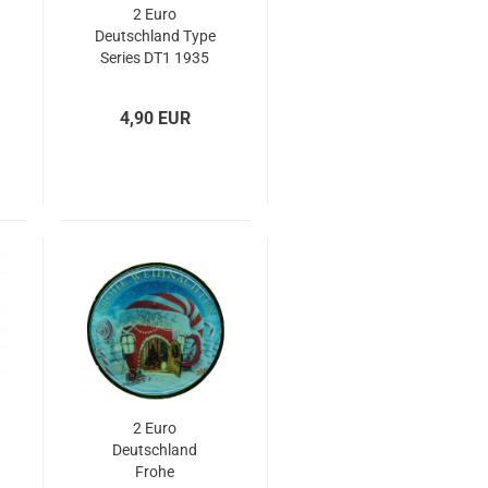
2 Euro
Deutschland Type
Series DT1 1935
veredelt mit Gold
und
4,90 EUR
Farbapplikation
2 Euro
Deutschland
Frohe