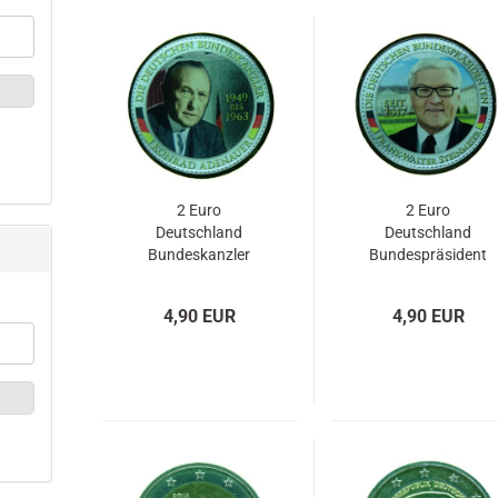
2 Euro
2 Euro
Deutschland
Deutschland
Bundeskanzler
Bundespräsident
Konrad Adenauer
Frank Walter
mit Gold und
Steinmeier mit
4,90 EUR
4,90 EUR
Farbapplikation
Gold und
Farbapplikation