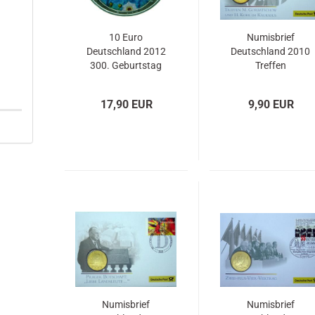
10 Euro
Numisbrief
Deutschland 2012
Deutschland 2010
300. Geburtstag
Treffen
Friedrich der
Gorbatschow und
Große
Kohl im Kaukasus
17,90 EUR
9,90 EUR
Farbapplikation
PP
Numisbrief
Numisbrief