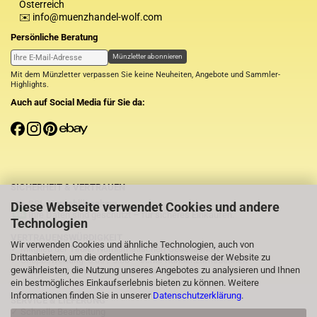
Österreich
✉️ info@muenzhandel-wolf.com
Persönliche Beratung
Münzletter abonnieren
Mit dem Münzletter verpassen Sie keine Neuheiten, Angebote und Sammler-
Highlights.
Auch auf Social Media für Sie da:
SICHERHEIT & VERTRAUEN
SSL-Verschlüsselung
Diese Webseite verwendet Cookies und andere
Ihre Daten sind geschützt – für sicheres Einkaufen.
Technologien
VERTRAUENSWÜRDIGKEIT
Wir verwenden Cookies und ähnliche Technologien, auch von
✓ Mitglied der Tiroler Numismatischen Gesellschaft
Drittanbietern, um die ordentliche Funktionsweise der Website zu
✓ Shopbewertung: 5.00 / 5.00 – echte Kundenzufriedenheit
gewährleisten, die Nutzung unseres Angebotes zu analysieren und Ihnen
✓
⭐Über 1.000 zufriedene Käufer auf eBay
ein bestmögliches Einkaufserlebnis bieten zu können. Weitere
Informationen finden Sie in unserer
Datenschutzerklärung
.
SERVICE & LIEFERUNG
✓ Schnelle Bearbeitung