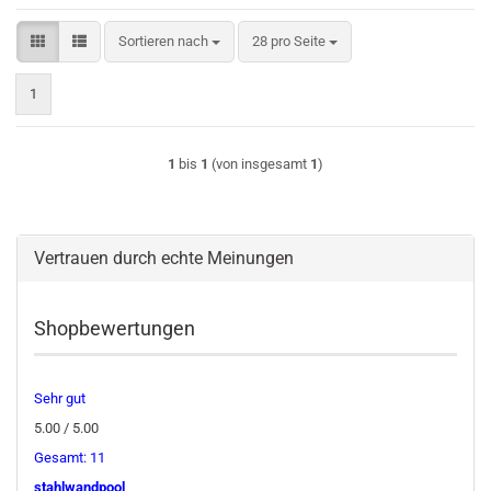
Sortieren nach
pro Seite
Sortieren nach
28 pro Seite
1
1
bis
1
(von insgesamt
1
)
Vertrauen durch echte Meinungen
Shopbewertungen
Sehr gut
5.00 / 5.00
Gesamt: 11
stahlwandpool