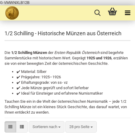
G-VMWNXLB12B
1/2 Schilling - Historische Münzen aus Österreich
Die
1/2 Schilling Münzen
der
Ersten Republik Österreich
sind begehrte
Sammlerstücke mit historischem Wert. Geprägt
1925 und 1926
, erzählen
sie von einer bewegten Zeit der österreichischen Geschichte.
✔️ Material: Silber
✔️ Prägejahre: 1925–1926
✔️ Erhaltungsgrade: von ss- vz
✔️ Jede Münze geprüft und sofort lieferbar
✔️ Ideal für Einsteiger und erfahrene Numismatiker
Tauchen Sie ein in die Welt der österreichischen Numismatik – jede 1/2
Schilling Münze ist ein kleines Stück Geschichte, das darauf wartet, von
Ihnen entdeckt zu werden.
Sortieren nach
pro Seite
Sortieren nach
28 pro Seite