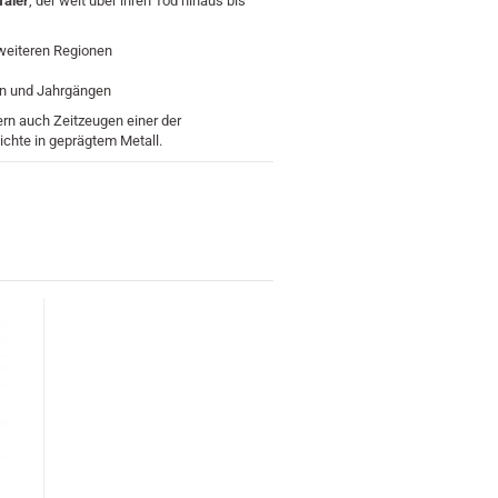
Taler
, der weit über ihren Tod hinaus bis
weiteren Regionen
en und Jahrgängen
rn auch Zeitzeugen einer der
chte in geprägtem Metall.