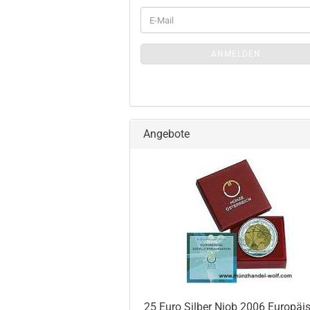
WEITER
E-
ZUR
Mail
MÜNZLETTER-
ANMELDUNGEN
ANMELDEN
Angebote
25 Euro Silber Niob 2006 Europäi