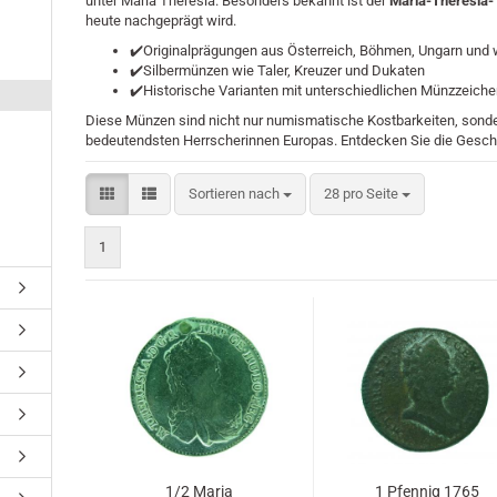
unter Maria Theresia. Besonders bekannt ist der
Maria-Theresia-
heute nachgeprägt wird.
✔️Originalprägungen aus Österreich, Böhmen, Ungarn und 
✔️Silbermünzen wie Taler, Kreuzer und Dukaten
✔️Historische Varianten mit unterschiedlichen Münzzeich
Diese Münzen sind nicht nur numismatische Kostbarkeiten, sonde
bedeutendsten Herrscherinnen Europas. Entdecken Sie die Geschi
Sortieren nach
pro Seite
Sortieren nach
28 pro Seite
1
1/2 Maria
1 Pfennig 1765