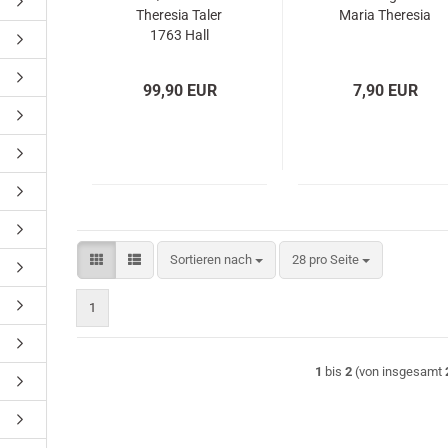
Theresia Taler
Maria Theresia
1763 Hall
99,90 EUR
7,90 EUR
Sortieren nach
pro Seite
Sortieren nach
28 pro Seite
1
1
bis
2
(von insgesamt