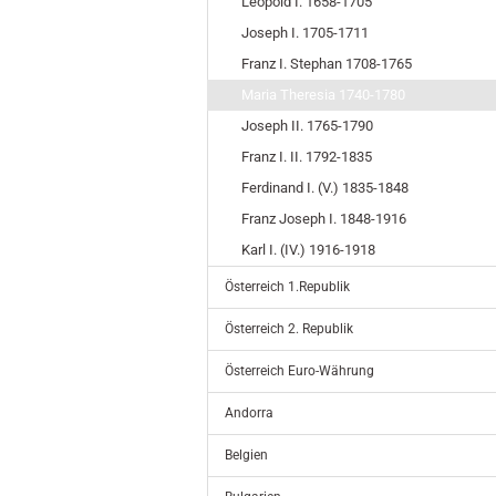
Leopold I. 1658-1705
Joseph I. 1705-1711
Franz I. Stephan 1708-1765
Maria Theresia 1740-1780
Joseph II. 1765-1790
Franz I. II. 1792-1835
Ferdinand I. (V.) 1835-1848
Franz Joseph I. 1848-1916
Karl I. (IV.) 1916-1918
Österreich 1.Republik
Österreich 2. Republik
Österreich Euro-Währung
Andorra
Belgien