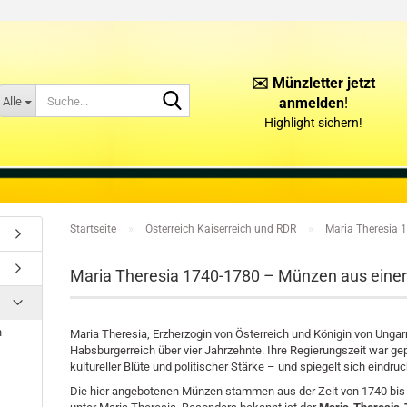
✉️ Münzletter jetzt
Suche...
Alle
anmelden
!
Highlight sichern!
KONTAKT
ÜBER UNS
»
»
Startseite
Österreich Kaiserreich und RDR
Maria Theresia 
Maria Theresia 1740-1780 – Münzen aus eine
n
Maria Theresia, Erzherzogin von Österreich und Königin von Unga
Habsburgerreich über vier Jahrzehnte. Ihre Regierungszeit war ge
kultureller Blüte und politischer Stärke – und spiegelt sich eindr
Die hier angebotenen Münzen stammen aus der Zeit von 1740 bis 