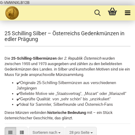
G-VMWNXLB12B
25 Schilling Silber – Österreichs Gedenkmünzen in
edler Prägung
Die
25-Schilling-Silbermünzen
der
2. Republik Österreich
wurden
zwischen 1955 und 1973 ausgegeben und zählen zu den beliebtesten
Gedenkmünzen des Landes. in Silber und kunstvollen Motiven sind sie ein
Muss für jede anspruchsvolle Münzsammlung.
✔️
Originale 25-Schilling-Silbermünzen aus verschiedenen
Jahrgängen
✔️
Beliebte Motive wie „Staatsvertrag“, „Mozart“ oder „Mariazell“
✔️
Geprüfte Qualität: von „sehr schön“ bis „unzirkuliert“
✔️
Ideal für Sammler, Silberfreunde und Österreich-Fans
Diese Münzen verbinden
historische Bedeutung
mit
– ein Stück
österreichischer Geschichte, das glänzt.
Sortieren nach
pro Seite
Sortieren nach
28 pro Seite