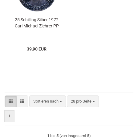
25 Schilling Silber 1972
Carl Michael Ziehrer PP
39,90 EUR
Sortieren nach
pro Seite
Sortieren nach
28 pro Seite
1
1
bis
5
(von insgesamt
5
)