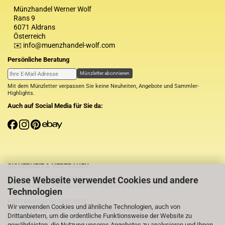
Münzhandel Werner Wolf
Rans 9
6071 Aldrans
Österreich
✉️ info@muenzhandel-wolf.com
Persönliche Beratung
Münzletter abonnieren
Mit dem Münzletter verpassen Sie keine Neuheiten, Angebote und Sammler-
Highlights.
Auch auf Social Media für Sie da:
SICHERHEIT & VERTRAUEN
SSL-Verschlüsselung
Diese Webseite verwendet Cookies und andere
Ihre Daten sind geschützt – für sicheres Einkaufen.
Technologien
VERTRAUENSWÜRDIGKEIT
Wir verwenden Cookies und ähnliche Technologien, auch von
✓ Mitglied der Tiroler Numismatischen Gesellschaft
Drittanbietern, um die ordentliche Funktionsweise der Website zu
✓ Shopbewertung: 5.00 / 5.00 – echte Kundenzufriedenheit
gewährleisten, die Nutzung unseres Angebotes zu analysieren und Ihnen