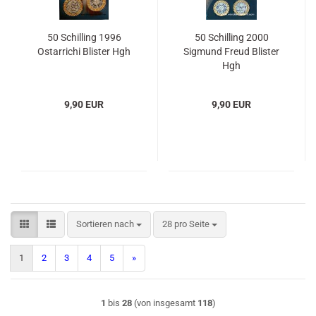
50 Schilling 1996
50 Schilling 2000
Ostarrichi Blister Hgh
Sigmund Freud Blister
Hgh
9,90 EUR
9,90 EUR
Sortieren nach
pro Seite
Sortieren nach
28 pro Seite
1
2
3
4
5
»
1
bis
28
(von insgesamt
118
)