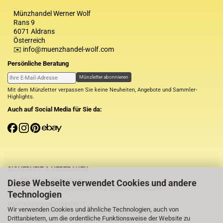
Münzhandel Werner Wolf
Rans 9
6071 Aldrans
Österreich
✉️ info@muenzhandel-wolf.com
Persönliche Beratung
Münzletter abonnieren
Mit dem Münzletter verpassen Sie keine Neuheiten, Angebote und Sammler-
Highlights.
Auch auf Social Media für Sie da:
SICHERHEIT & VERTRAUEN
SSL-Verschlüsselung
Diese Webseite verwendet Cookies und andere
Ihre Daten sind geschützt – für sicheres Einkaufen.
Technologien
VERTRAUENSWÜRDIGKEIT
Wir verwenden Cookies und ähnliche Technologien, auch von
✓ Mitglied der Tiroler Numismatischen Gesellschaft
Drittanbietern, um die ordentliche Funktionsweise der Website zu
✓ Shopbewertung: 5.00 / 5.00 – echte Kundenzufriedenheit