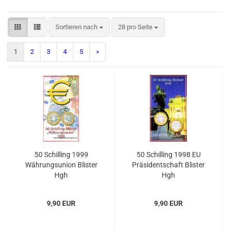
Sortieren nach
pro Seite
Sortieren nach
28 pro Seite
1
2
3
4
5
»
50 Schilling 1999
50 Schilling 1998 EU
Währungsunion Blister
Präsidentschaft Blister
Hgh
Hgh
9,90 EUR
9,90 EUR