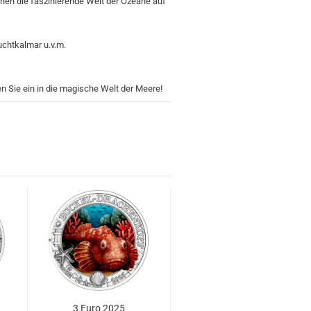
en die faszinierende Welt der Ozeane auf
uchtkalmar u.v.m.
n Sie ein in die magische Welt der Meere!
3 Euro 2025