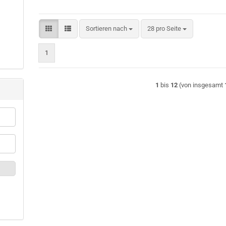
Sortieren nach
pro Seite
Sortieren nach
28 pro Seite
1
1
bis
12
(von insgesamt