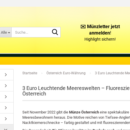
✉️ Münzletter jetzt
Suche...
Alle
anmelden
!
Highlight sichern!
KONTAKT
ÜBER UNS
»
»
Startseite
Österreich Euro-Währung
3 Euro Leuchtende Me
3 Euro Leuchtende Meereswelten – Fluoresz
Österreich
Seit November 2022 gibt die
Münze Österreich
eine spektakuläre
Meeresbewohnern heraus. Die Motive reichen von Tiefsee-Anglerfi
Nacktkiemerschnecke – farbig gestaltet und mit fluoreszierendem