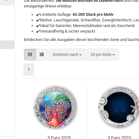
Die Besonderheit:
Die Münzen leuchten im Dunkeln nach
und mach
einzigartige Weise erlebbar.
✔️Limitierte Auflage:
65.000 Stück pro Motiv
✔️Motive: Leuchtgarnele, Schwellhai, Zwergtintenfisch, Le
✔️Ideal für Sammler, Meeresliebhaber und als Geschenk
✔️Versandfertig & sicher verpackt
Entdecken Sie alle Ausgaben dieser leuchtenden Serie und tauche
Sortieren nach
pro Seite
Sortieren nach
28 pro Seite
1
3 Euro 2025
3 Euro 2025