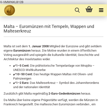
G-VMWNXLB12B
Malta – Euromünzen mit Tempeln, Wappen und
Malteserkreuz
Malta ist seit dem
1. Januar 2008
Mitglied der Eurozone und gibt seitdem
eigene
Euromünzen
heraus. Die Motive wurden in einem öffentlichen
Voting ausgewählt und spiegeln die kulturelle Identität, Geschichte und
Architektur des Inselstaates wider.
✔️
1–5 Cent:
Die prähistorische Tempelanlage von Mnajdra –
UNESCO-Weltkulturerbe
✔️
10–50 Cent:
Das heutige Wappen Maltas mit Oliven- und
Palmzweigen
✔️
1–2 Euro:
Das Malteserkreuz – Symbol des Johanniterordens
und der nationalen Identität
Zusätzlich gibt Malta regelmäßig
2-Euro-Gedenkmünzen
heraus.
Da Malta über keine eigene Prägestätte verfügt, werden die Münzen in
Frankreich hergestellt. Die maltesischen Euromünzen verbinden
,
ein