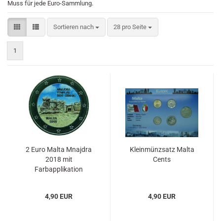
Muss für jede Euro-Sammlung.
Sortieren nach
pro Seite
Sortieren nach
28 pro Seite
1
2 Euro Malta Mnajdra
Kleinmünzsatz Malta
2018 mit
Cents
Farbapplikation
4,90 EUR
4,90 EUR