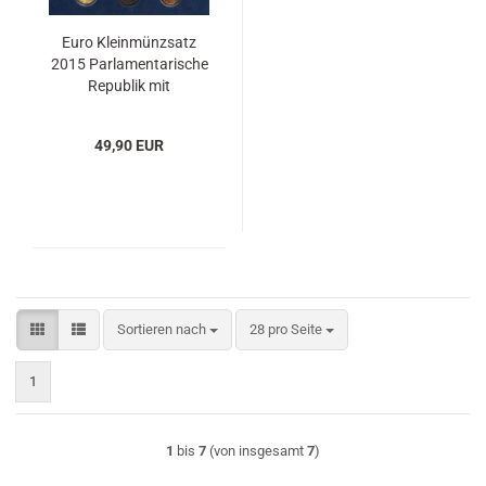
Euro Kleinmünzsatz
2015 Parlamentarische
Republik mit
Münzmeisterzeichen
49,90 EUR
Sortieren nach
pro Seite
Sortieren nach
28 pro Seite
1
1
bis
7
(von insgesamt
7
)