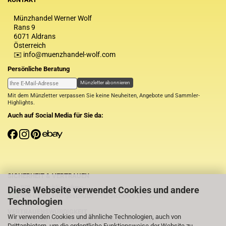
Münzhandel Werner Wolf
Rans 9
6071 Aldrans
Österreich
✉️ info@muenzhandel-wolf.com
Persönliche Beratung
Münzletter abonnieren
Mit dem Münzletter verpassen Sie keine Neuheiten, Angebote und Sammler-
Highlights.
Auch auf Social Media für Sie da:
SICHERHEIT & VERTRAUEN
SSL-Verschlüsselung
Diese Webseite verwendet Cookies und andere
Ihre Daten sind geschützt – für sicheres Einkaufen.
Technologien
VERTRAUENSWÜRDIGKEIT
Wir verwenden Cookies und ähnliche Technologien, auch von
✓ Mitglied der Tiroler Numismatischen Gesellschaft
Drittanbietern, um die ordentliche Funktionsweise der Website zu