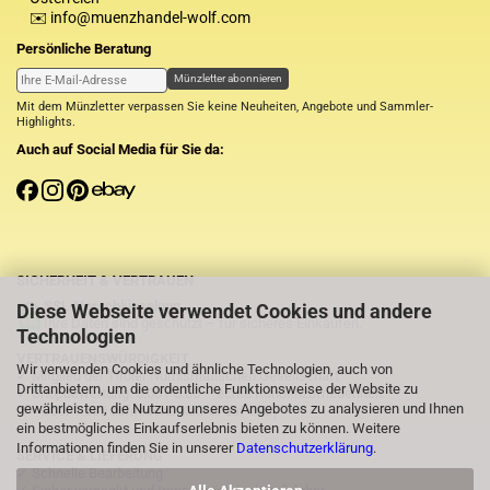
✉️ info@muenzhandel-wolf.com
Persönliche Beratung
Münzletter abonnieren
Mit dem Münzletter verpassen Sie keine Neuheiten, Angebote und Sammler-
Highlights.
Auch auf Social Media für Sie da:
SICHERHEIT & VERTRAUEN
SSL-Verschlüsselung
Diese Webseite verwendet Cookies und andere
Ihre Daten sind geschützt – für sicheres Einkaufen.
Technologien
VERTRAUENSWÜRDIGKEIT
Wir verwenden Cookies und ähnliche Technologien, auch von
✓ Mitglied der Tiroler Numismatischen Gesellschaft
Drittanbietern, um die ordentliche Funktionsweise der Website zu
✓ Shopbewertung: 5.00 / 5.00 – echte Kundenzufriedenheit
gewährleisten, die Nutzung unseres Angebotes zu analysieren und Ihnen
✓
⭐Über 1.000 zufriedene Käufer auf eBay
ein bestmögliches Einkaufserlebnis bieten zu können. Weitere
Informationen finden Sie in unserer
Datenschutzerklärung
.
SERVICE & LIEFERUNG
✓ Schnelle Bearbeitung