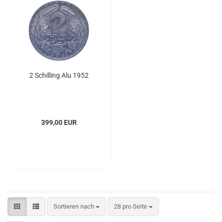
2 Schilling Alu 1952
399,00 EUR
Sortieren nach
pro Seite
Sortieren nach
28 pro Seite