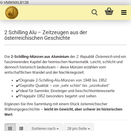
G-VMWNXLB12B
2 Schilling Alu – Zeitzeugen aus der
österreichischen Geschichte
Die
2-Schilling-Münzen aus Aluminium
der
2. Republik Österreich
sind ein
faszinierendes Kapitel der heimischen Numismatik. Leicht, schlicht und
dennoch historisch bedeutsam – diese Münzen erzählen vom
wirtschaftlichen Wandel und der Nachkriegszeit.
✔️
Originale 2-Schilling-Alu-Münzen von 1948 bis 1952
✔️
Geprüfte Qualität – von „sehr schön“ bis „unzirkuliert“
✔️Ideal für Sammler, Einsteiger und Geschichtsinteressierte​
✔️Prägejahr 1952 besonders begehrt und selten
Ergänzen Sie Ihre Sammlung mit einem Stück österreichischer
Währungsgeschichte –
leicht im Gewicht, aber schwer im historischen
Wert
.
Sortieren nach
pro Seite
Sortieren nach
28 pro Seite