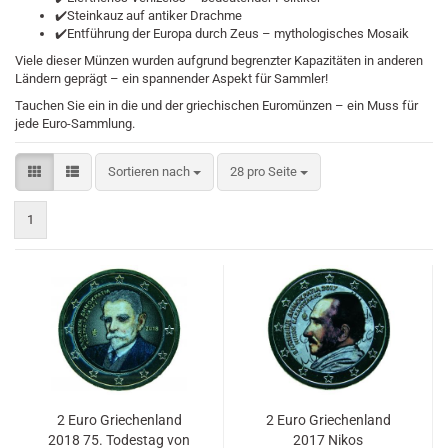
✔️Steinkauz auf antiker Drachme
✔️Entführung der Europa durch Zeus – mythologisches Mosaik
Viele dieser Münzen wurden aufgrund begrenzter Kapazitäten in anderen
Ländern geprägt – ein spannender Aspekt für Sammler!
Tauchen Sie ein in die
und
der griechischen Euromünzen – ein Muss für
jede Euro-Sammlung.
Sortieren nach
pro Seite
Sortieren nach
28 pro Seite
1
2 Euro Griechenland
2 Euro Griechenland
2018 75. Todestag von
2017 Nikos