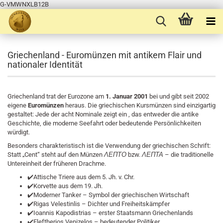
G-VMWNXLB12B
Griechenland - Euromünzen mit antikem Flair und
nationaler Identität
Griechenland trat der Eurozone am
1. Januar 2001
bei und gibt seit 2002
eigene
Euromünzen
heraus. Die griechischen Kursmünzen sind einzigartig
gestaltet: Jede der acht Nominale zeigt ein
, das entweder die antike
Geschichte, die moderne Seefahrt oder bedeutende Persönlichkeiten
würdigt.
Besonders charakteristisch ist die Verwendung der griechischen Schrift:
Statt „Cent“ steht auf den Münzen
ΛΕΠΤΟ
bzw.
ΛΕΠΤΑ
– die traditionelle
Untereinheit der früheren Drachme.
✔️Attische Triere aus dem 5. Jh. v. Chr.
✔️Korvette aus dem 19. Jh.
✔️Moderner Tanker – Symbol der griechischen Wirtschaft
✔️Rigas Velestinlis – Dichter und Freiheitskämpfer
✔️Ioannis Kapodistrias – erster Staatsmann Griechenlands
✔️Eleftherios Venizelos – bedeutender Politiker