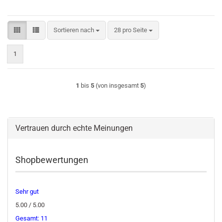
Sortieren nach
pro Seite
Sortieren nach
28 pro Seite
1
1
bis
5
(von insgesamt
5
)
Vertrauen durch echte Meinungen
Shopbewertungen
Sehr gut
5.00 / 5.00
Gesamt: 11