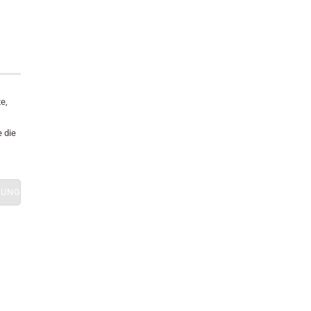
e,
 die
NUNG