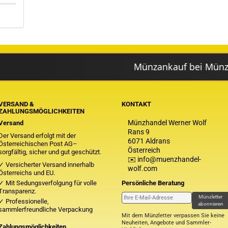
Münzankauf bei Münzhandel Wo
VERSAND &
KONTAKT
ZAHLUNGSMÖGLICHKEITEN
Münzhandel Werner Wolf
Versand
Rans 9
Der Versand erfolgt mit der
6071 Aldrans
Österreichischen Post AG–
Österreich
sorgfältig, sicher und gut geschützt.
✉️ info@muenzhandel-
✓ Versicherter Versand innerhalb
wolf.com
Österreichs und EU.
✓ Mit Sedungsverfolgung für volle
Persönliche Beratung
Transparenz.
Münzletter
✓ Professionelle,
abonnieren
sammlerfreundliche Verpackung
Mit dem Münzletter verpassen Sie keine
Neuheiten, Angebote und Sammler-
Zahlungsmöglichkeiten