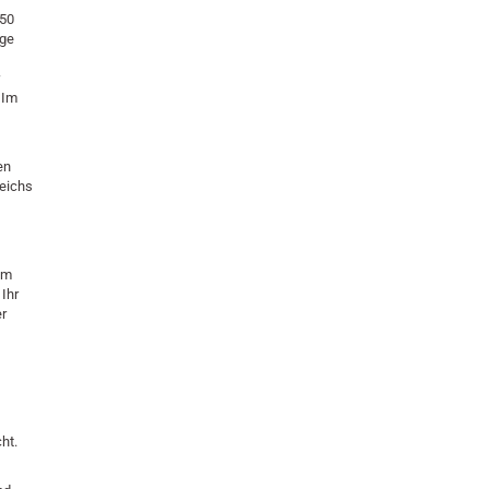
„50
ige
r
 Im
en
reichs
um
Ihr
er
ht.