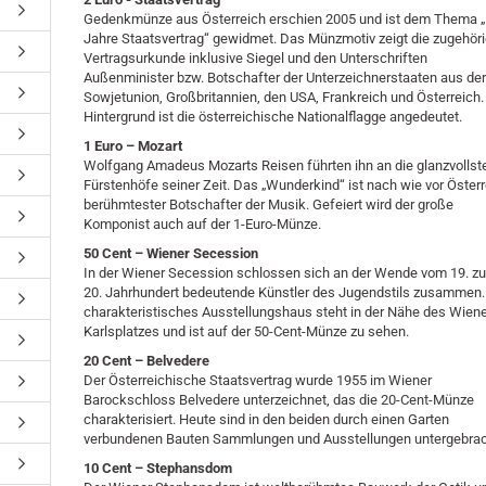
Gedenkmünze aus Österreich erschien 2005 und ist dem Thema 
Jahre Staatsvertrag“ gewidmet. Das Münzmotiv zeigt die zugehör
Vertragsurkunde inklusive Siegel und den Unterschriften
Außenminister bzw. Botschafter der Unterzeichnerstaaten aus de
Sowjetunion, Großbritannien, den USA, Frankreich und Österreich.
Hintergrund ist die österreichische Nationalflagge angedeutet.
1 Euro – Mozart
Wolfgang Amadeus Mozarts Reisen führten ihn an die glanzvollst
Fürstenhöfe seiner Zeit. Das „Wunderkind“ ist nach wie vor Öster
berühmtester Botschafter der Musik. Gefeiert wird der große
Komponist auch auf der 1-Euro-Münze.
50 Cent – Wiener Secession
In der Wiener Secession schlossen sich an der Wende vom 19. z
20. Jahrhundert bedeutende Künstler des Jugendstils zusammen. 
charakteristisches Ausstellungshaus steht in der Nähe des Wien
Karlsplatzes und ist auf der 50-Cent-Münze zu sehen.
20 Cent – Belvedere
Der Österreichische Staatsvertrag wurde 1955 im Wiener
Barockschloss Belvedere unterzeichnet, das die 20-Cent-Münze
charakterisiert. Heute sind in den beiden durch einen Garten
verbundenen Bauten Sammlungen und Ausstellungen untergebrac
10 Cent – Stephansdom