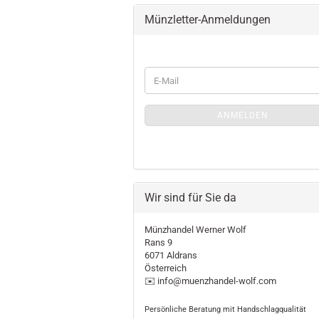
Münzletter-Anmeldungen
WEITER
E-
ZUR
Mail
MÜNZLETTER-
ANMELDUNGEN
ANMELDEN
Wir sind für Sie da
Münzhandel Werner Wolf
Rans 9
6071 Aldrans
Österreich
✉️ info@muenzhandel-wolf.com
Persönliche Beratung mit Handschlagqualität