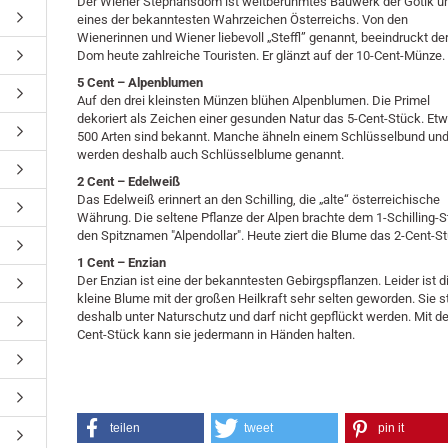
Der Wiener Stephansdom ist weltberühmtes Bauwerk der Gotik u
eines der bekanntesten Wahrzeichen Österreichs. Von den
Wienerinnen und Wiener liebevoll „Steffl” genannt, beeindruckt de
Dom heute zahlreiche Touristen. Er glänzt auf der 10-Cent-Münze.
5 Cent – Alpenblumen
Auf den drei kleinsten Münzen blühen Alpenblumen. Die Primel
dekoriert als Zeichen einer gesunden Natur das 5-Cent-Stück. Et
500 Arten sind bekannt. Manche ähneln einem Schlüsselbund un
werden deshalb auch Schlüsselblume genannt.
2 Cent – Edelweiß
Das Edelweiß erinnert an den Schilling, die „alte“ österreichische
Währung. Die seltene Pflanze der Alpen brachte dem 1-Schilling-
den Spitznamen "Alpendollar". Heute ziert die Blume das 2-Cent-S
1 Cent – Enzian
Der Enzian ist eine der bekanntesten Gebirgspflanzen. Leider ist d
kleine Blume mit der großen Heilkraft sehr selten geworden. Sie s
deshalb unter Naturschutz und darf nicht gepflückt werden. Mit d
Cent-Stück kann sie jedermann in Händen halten.
teilen
tweet
pin it