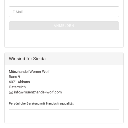
WEITER
E-
ZUR
Mail
MÜNZLETTER-
ANMELDUNGEN
ANMELDEN
Wir sind für Sie da
Münzhandel Werner Wolf
Rans 9
6071 Aldrans
Österreich
✉️ info@muenzhandel-wolf.com
Persönliche Beratung mit Handschlagqualität