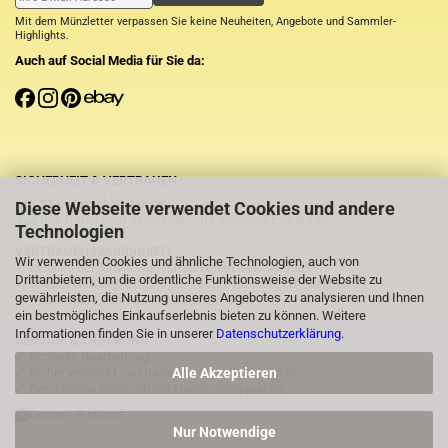
Mit dem Münzletter verpassen Sie keine Neuheiten, Angebote und Sammler-
Highlights.
Auch auf Social Media für Sie da:
SICHERHEIT & VERTRAUEN
SSL-Verschlüsselung
Diese Webseite verwendet Cookies und andere
Ihre Daten sind geschützt – für sicheres Einkaufen.
Technologien
VERTRAUENSWÜRDIGKEIT
Wir verwenden Cookies und ähnliche Technologien, auch von
✓ Mitglied der Tiroler Numismatischen Gesellschaft
Drittanbietern, um die ordentliche Funktionsweise der Website zu
✓ Shopbewertung: 5.00 / 5.00 – echte Kundenzufriedenheit
gewährleisten, die Nutzung unseres Angebotes zu analysieren und Ihnen
✓
⭐Über 1.000 zufriedene Käufer auf eBay
ein bestmögliches Einkaufserlebnis bieten zu können. Weitere
Informationen finden Sie in unserer
Datenschutzerklärung
.
SERVICE & LIEFERUNG
✓ Schnelle Bearbeitung
Alle Akzeptieren
✓ Sicher verpackt und transparent nachverfolgbar
✓ Persönliche Beratung mit Handschlagqualität
Online - Widerruf
Nur Notwendige