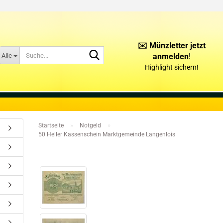
✉️ Münzletter jetzt
Suche...
Alle
anmelden
!
Highlight sichern!
KONTAKT
ÜBER UNS
»
»
Startseite
Notgeld
50 Heller Kassenschein Marktgemeinde Langenlois