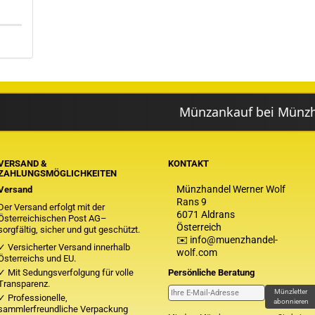
Münzankauf bei Münzhandel Wol
VERSAND &
KONTAKT
ZAHLUNGSMÖGLICHKEITEN
Münzhandel Werner Wolf
Versand
Rans 9
Der Versand erfolgt mit der
6071 Aldrans
Österreichischen Post AG–
Österreich
sorgfältig, sicher und gut geschützt.
✉️ info@muenzhandel-
✓ Versicherter Versand innerhalb
wolf.com
Österreichs und EU.
✓ Mit Sedungsverfolgung für volle
Persönliche Beratung
Transparenz.
Münzletter
✓ Professionelle,
abonnieren
sammlerfreundliche Verpackung