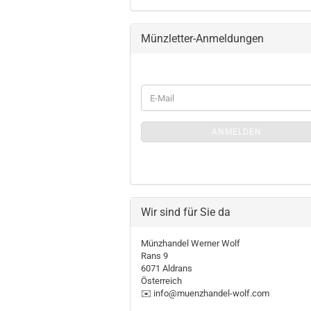
Münzletter-Anmeldungen
WEITER
E-
ZUR
Mail
MÜNZLETTER-
ANMELDUNGEN
ANMELDEN
Wir sind für Sie da
Münzhandel Werner Wolf
Rans 9
6071 Aldrans
Österreich
✉️ info@muenzhandel-wolf.com