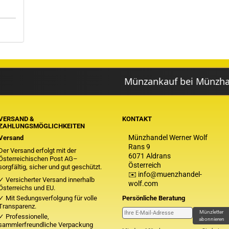
Münzankauf bei Münzhandel Wol
VERSAND &
KONTAKT
ZAHLUNGSMÖGLICHKEITEN
Münzhandel Werner Wolf
Versand
Rans 9
Der Versand erfolgt mit der
6071 Aldrans
Österreichischen Post AG–
Österreich
sorgfältig, sicher und gut geschützt.
✉️ info@muenzhandel-
✓ Versicherter Versand innerhalb
wolf.com
Österreichs und EU.
✓ Mit Sedungsverfolgung für volle
Persönliche Beratung
Transparenz.
Münzletter
✓ Professionelle,
abonnieren
sammlerfreundliche Verpackung