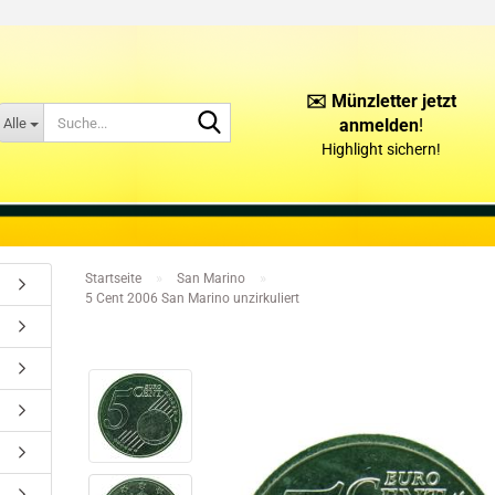
✉️ Münzletter jetzt
Suche...
Alle
anmelden
!
Highlight sichern!
KONTAKT
ÜBER UNS
»
»
Startseite
San Marino
5 Cent 2006 San Marino unzirkuliert