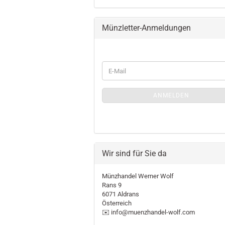
Münzletter-Anmeldungen
WEITER
E-
ZUR
Mail
MÜNZLETTER-
ANMELDUNGEN
ANMELDEN
Wir sind für Sie da
Münzhandel Werner Wolf
Rans 9
6071 Aldrans
Österreich
✉️ info@muenzhandel-wolf.com