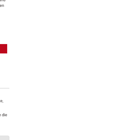
len
e,
 die