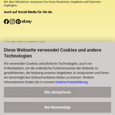
Mit dem Münzletter verpassen Sie keine Neuheiten, Angebote und Sammler-
Highlights.
Auch auf Social Media für Sie da:
SICHERHEIT & VERTRAUEN
SSL-Verschlüsselung
Diese Webseite verwendet Cookies und andere
Ihre Daten sind geschützt – für sicheres Einkaufen.
Technologien
VERTRAUENSWÜRDIGKEIT
Wir verwenden Cookies und ähnliche Technologien, auch von
✓ Mitglied der Tiroler Numismatischen Gesellschaft
Drittanbietern, um die ordentliche Funktionsweise der Website zu
✓ Shopbewertung: 5.00 / 5.00 – echte Kundenzufriedenheit
gewährleisten, die Nutzung unseres Angebotes zu analysieren und Ihnen
✓
⭐Über 1.000 zufriedene Käufer auf eBay
ein bestmögliches Einkaufserlebnis bieten zu können. Weitere
Informationen finden Sie in unserer
Datenschutzerklärung
.
SERVICE & LIEFERUNG
✓ Schnelle Bearbeitung
Alle Akzeptieren
✓ Sicher verpackt und transparent nachverfolgbar
✓ Persönliche Beratung mit Handschlagqualität
Online - Widerruf
Nur Notwendige