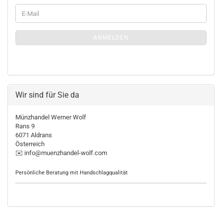
WEITER
E-
ZUR
Mail
MÜNZLETTER-
ANMELDUNGEN
ANMELDEN
Wir sind für Sie da
Münzhandel Werner Wolf
Rans 9
6071 Aldrans
Österreich
✉️ info@muenzhandel-wolf.com
Persönliche Beratung mit Handschlagqualität