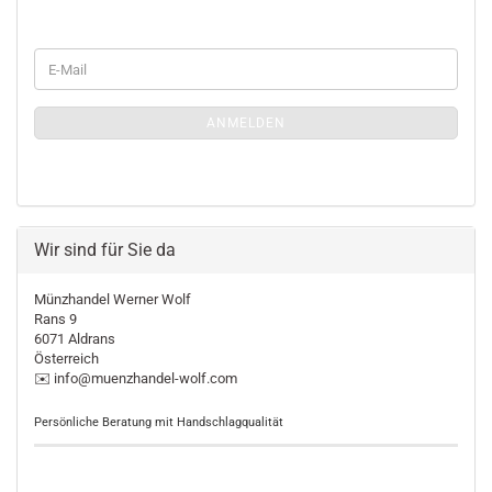
WEITER
E-
ZUR
Mail
MÜNZLETTER-
ANMELDUNGEN
ANMELDEN
Wir sind für Sie da
Münzhandel Werner Wolf
Rans 9
6071 Aldrans
Österreich
✉️ info@muenzhandel-wolf.com
Persönliche Beratung mit Handschlagqualität