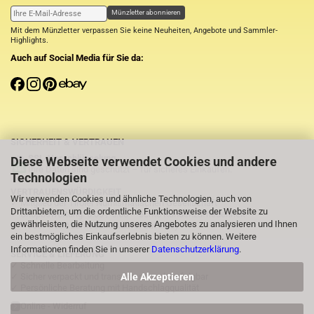
Münzletter abonnieren
Mit dem Münzletter verpassen Sie keine Neuheiten, Angebote und Sammler-
Highlights.
Auch auf Social Media für Sie da:
SICHERHEIT & VERTRAUEN
SSL-Verschlüsselung
Diese Webseite verwendet Cookies und andere
Ihre Daten sind geschützt – für sicheres Einkaufen.
Technologien
VERTRAUENSWÜRDIGKEIT
Wir verwenden Cookies und ähnliche Technologien, auch von
✓ Mitglied der Tiroler Numismatischen Gesellschaft
Drittanbietern, um die ordentliche Funktionsweise der Website zu
✓ Shopbewertung: 5.00 / 5.00 – echte Kundenzufriedenheit
gewährleisten, die Nutzung unseres Angebotes zu analysieren und Ihnen
✓
⭐Über 1.000 zufriedene Käufer auf eBay
ein bestmögliches Einkaufserlebnis bieten zu können. Weitere
Informationen finden Sie in unserer
Datenschutzerklärung
.
SERVICE & LIEFERUNG
✓ Schnelle Bearbeitung
Alle Akzeptieren
✓ Sicher verpackt und transparent nachverfolgbar
✓ Persönliche Beratung mit Handschlagqualität
Online - Widerruf