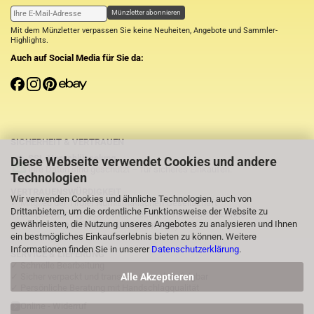
Münzletter abonnieren
Mit dem Münzletter verpassen Sie keine Neuheiten, Angebote und Sammler-
Highlights.
Auch auf Social Media für Sie da:
SICHERHEIT & VERTRAUEN
SSL-Verschlüsselung
Diese Webseite verwendet Cookies und andere
Ihre Daten sind geschützt – für sicheres Einkaufen.
Technologien
VERTRAUENSWÜRDIGKEIT
Wir verwenden Cookies und ähnliche Technologien, auch von
✓ Mitglied der Tiroler Numismatischen Gesellschaft
Drittanbietern, um die ordentliche Funktionsweise der Website zu
✓ Shopbewertung: 5.00 / 5.00 – echte Kundenzufriedenheit
gewährleisten, die Nutzung unseres Angebotes zu analysieren und Ihnen
✓
⭐Über 1.000 zufriedene Käufer auf eBay
ein bestmögliches Einkaufserlebnis bieten zu können. Weitere
Informationen finden Sie in unserer
Datenschutzerklärung
.
SERVICE & LIEFERUNG
✓ Schnelle Bearbeitung
Alle Akzeptieren
✓ Sicher verpackt und transparent nachverfolgbar
✓ Persönliche Beratung mit Handschlagqualität
Online - Widerruf