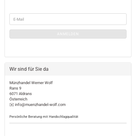
WEITER
E-
ZUR
Mail
MÜNZLETTER-
ANMELDUNGEN
ANMELDEN
Wir sind für Sie da
Münzhandel Werner Wolf
Rans 9
6071 Aldrans
Österreich
✉️ info@muenzhandel-wolf.com
Persönliche Beratung mit Handschlagqualität