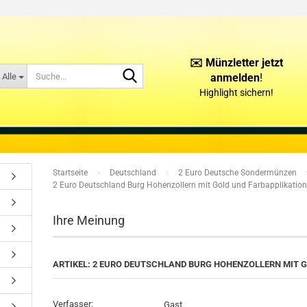
✉️ Münzletter jetzt
Suche...
Alle
anmelden
!
Highlight sichern!
KONTAKT
ÜBER UNS
»
»
Startseite
Deutschland
2 Euro Deutsche Sondermünzen
2 Euro Deutschland Burg Hohenzollern mit Gold und Farbapplikatio
Ihre Meinung
ARTIKEL: 2 EURO DEUTSCHLAND BURG HOHENZOLLERN MIT 
Verfasser:
Gast