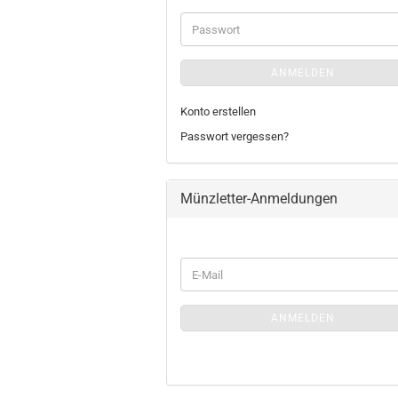
Adresse
Passwort
ANMELDEN
Konto erstellen
Passwort vergessen?
Münzletter-Anmeldungen
WEITER
E-
ZUR
Mail
MÜNZLETTER-
ANMELDUNGEN
ANMELDEN